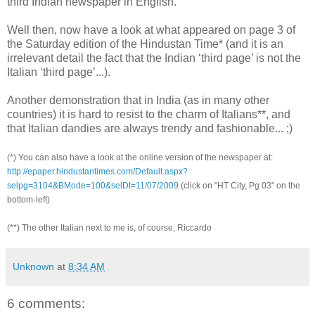
third Indian newspaper in English.
Well then, now have a look at what appeared on page 3 of
the Saturday edition of the Hindustan Time* (and it is an
irrelevant detail the fact that the Indian ‘third page’ is not the
Italian ‘third page’...).
Another demonstration that in India (as in many other
countries) it is hard to resist to the charm of Italians**, and
that Italian dandies are always trendy and fashionable... ;)
(*) You can also have a look at the online version of the newspaper at:
http://epaper.hindustantimes.com/Default.aspx?
selpg=3104&BMode=100&selDt=11/07/2009
(click on "HT City, Pg 03" on the
bottom-left)
(**) The other Italian next to me is, of course, Riccardo
Unknown
at
8:34 AM
6 comments: