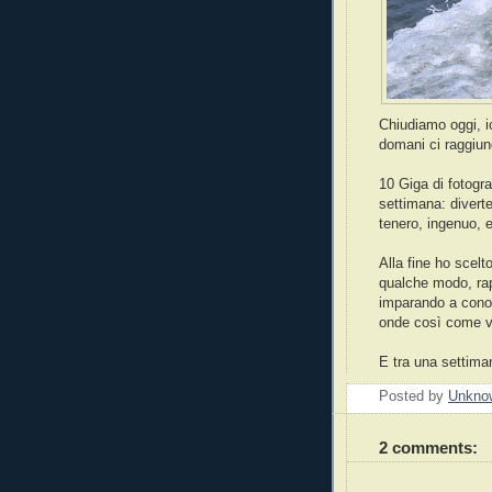
Chiudiamo oggi, i
domani ci raggiu
10 Giga di fotogr
settimana: diverte
tenero, ingenuo,
Alla fine ho scelt
qualche modo, rap
imparando a conosc
onde così come ver
E tra una settima
Posted by
Unkno
2 comments: