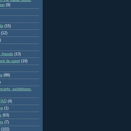
h the Italian public
ion
(9)
le
(15)
(12)
)
 friends
(13)
ont du sport
(19)
me
(88)
)
certs; exhibitions;
IFAD
(4)
ve
(1)
s
(63)
rs
(7)
(102)