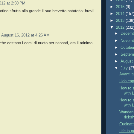
2012 at 2:50 PM
►
2015
(9)
otino sfrutta alla grande il suo brevetto natatorio: bravi!
►
2014
(157
►
2013
(139
▼
2012
(232
►
Decem
August 16, 2012 at 4:26 AM
►
Novem
che costano i corsi di nuoto per neonati, era il minimo!
►
Octobe
►
Septem
►
Augus
▼
July
(27
Avanti tu
Lido ca
How to s
with L
How to s
with 
Wanderin
ricks
Cuginett
Life is 