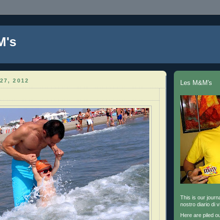
M's
27, 2012
Les M&M's
This is our journa
nostro diario di v
Here are piled o