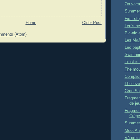
On vaca
Summer 
First st
Home
Older Post
Leo’s ne
Pic-nic a
mments (Atom)
Les M&M
Leo bapt
Swimmin
Trust is 
The moun
Complici
I believe
Gran Sa
Fragment
de je
Fragment
Crêpe
Summer
Meet An
Vă prez