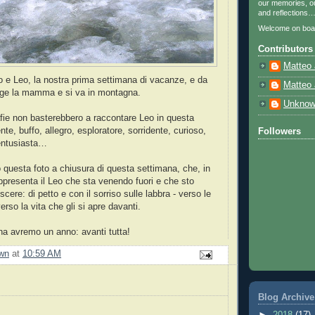
our memories, ou
and reflections
Welcome on boa
Contributors
Matteo 
o e Leo, la nostra prima settimana di vacanze, e da
Matteo 
nge la mamma e si va in montagna.
Unkno
afie non basterebbero a raccontare Leo in questa
nte, buffo, allegro, esploratore, sorridente, curioso,
Followers
 entusiasta…
o questa foto a chiusura di questa settimana, che, in
presenta il Leo che sta venendo fuori e che sto
ere: di petto e con il sorriso sulle labbra - verso le
so la vita che gli si apre davanti.
na avremo un anno: avanti tutta!
wn
at
10:59 AM
Blog Archive
►
2018
(17)