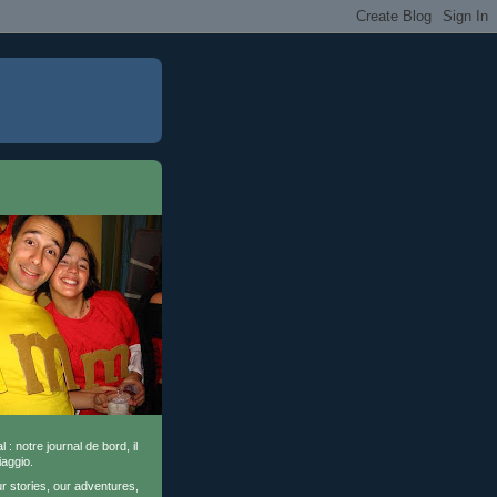
l : notre journal de bord, il
iaggio.
ur stories, our adventures,