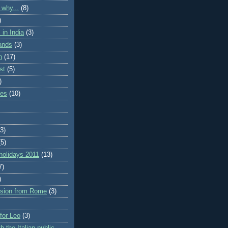
 why...
(8)
)
in India
(3)
lands
(3)
n
(17)
st
(5)
)
ies
(10)
(3)
(5)
holidays 2011
(13)
7)
)
rsion from Rome
(3)
 for Leo
(3)