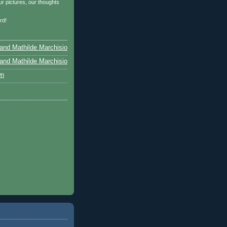
r pictures, our thoughts
…
rd!
and Mathilde Marchisio
and Mathilde Marchisio
wn