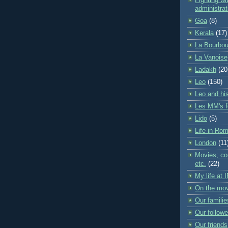
Fighting wit
administrat
Goa
(8)
Kerala
(17)
La Bourbou
La Vanoise
Ladakh
(20
Leo
(150)
Leo and his
Les MM's f
Lido
(5)
Life in Ro
London
(11
Movies; con
etc.
(22)
My life at 
On the mo
Our familie
Our followe
Our friends