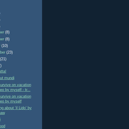
)
)
)
ber
(8)
ber
(8)
r
(10)
ber
(23)
t
(21)
)
tta!
put mundi
urvive on vacation
eo by myself - tr...
urvive on vacation
Leo by myself
g about ‘il Lido’ by
haw
i
good