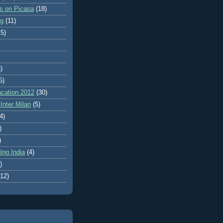
es on Picasa
(18)
ng
(11)
15)
)
5)
cation 2012
(30)
Inter Milan
(5)
4)
)
)
ing India
(4)
)
(12)