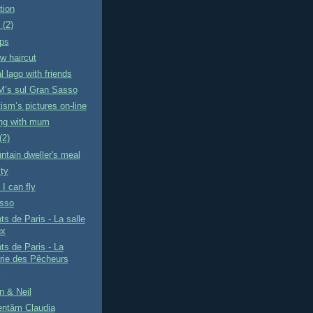
tion
(2)
eps
w haircut
l lago with friends
’s sul Gran Sasso
ism’s pictures on-line
g with mum
(2)
tain dweller's meal
ty
 I can fly
sso
s de Paris - La salle
ux
s de Paris - La
rie des Pêcheurs
n & Neil
entăm Claudia