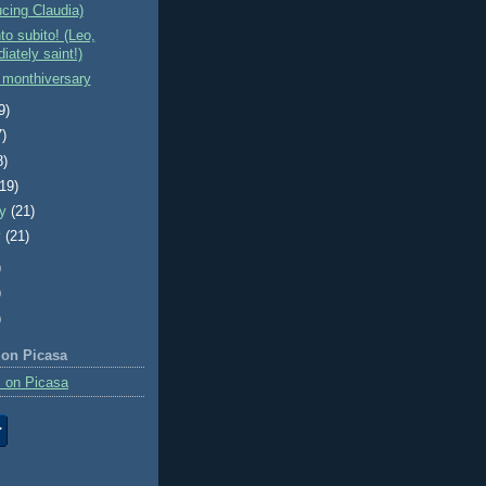
ucing Claudia)
to subito! (Leo,
iately saint!)
 monthiversary
9)
7)
8)
(19)
ry
(21)
y
(21)
)
)
)
 on Picasa
 on Picasa