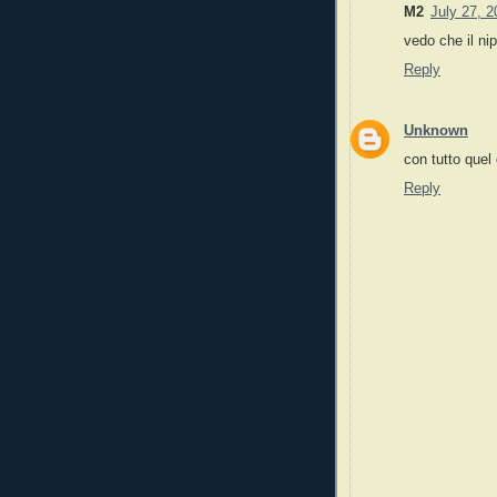
M2
July 27, 
vedo che il nip
Reply
Unknown
con tutto quel 
Reply