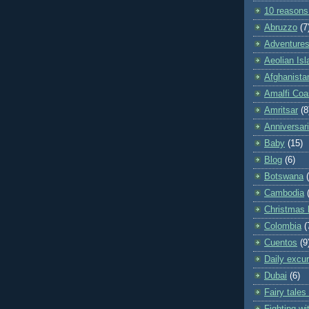
10 reasons
Abruzzo
(7
Adventures 
Aeolian Is
Afghanista
Amalfi Coa
Amritsar
(8
Anniversar
Baby
(15)
Blog
(6)
Botswana
Cambodia
Christmas 
Colombia
(
Cuentos
(9
Daily excu
Dubai
(6)
Fairy tales