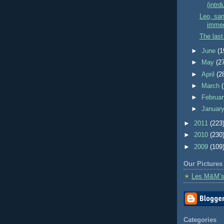
(intrd
Leo, san
immed
The last
►
June
(1
►
May
(2
►
April
(2
►
March
►
Februa
►
Januar
►
2011
(223
►
2010
(230
►
2009
(109
Our Pictures
Les M&M’s
Categories