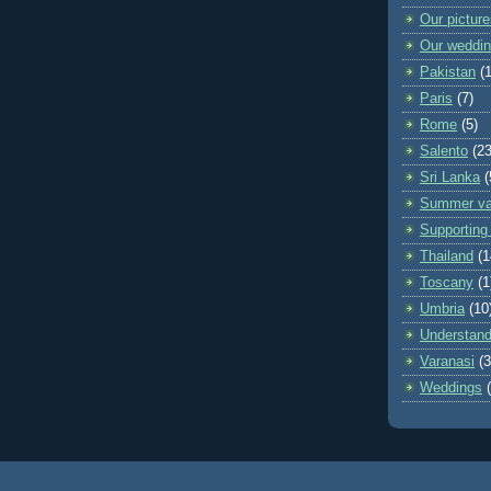
Our pictur
Our weddi
Pakistan
(
Paris
(7)
Rome
(5)
Salento
(23
Sri Lanka
(
Summer va
Supporting 
Thailand
(1
Toscany
(1
Umbria
(10
Understand
Varanasi
(3
Weddings